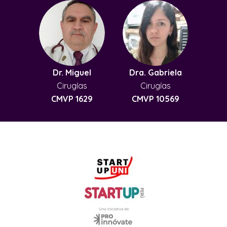
Dr. Miguel
Dra. Gabriela
Cirugías
Cirugías
CMVP 1629
CMVP 10569