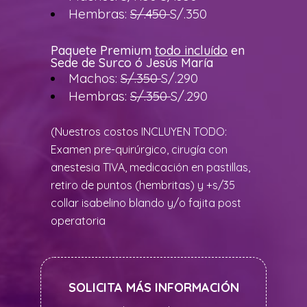
Hembras:
S/.450
S/.350
Paquete Premium
todo incluído
en
Sede de Surco ó Jesús María
Machos:
S/.350
S/.290
Hembras:
S/.350
S/.290
(Nuestros costos INCLUYEN TODO:
Examen pre-quirúrgico, cirugía con
anestesia TIVA, medicación en pastillas,
retiro de puntos (hembritas) y +s/35
collar isabelino blando y/o fajita post
operatoria
SOLICITA MÁS INFORMACIÓN