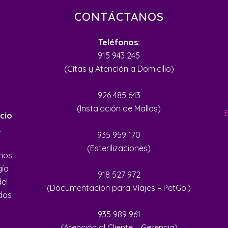
CONTÁCTANOS
Teléfonos:
915 943 245
(Citas y Atención a Domicilio)
926 485 643
(Instalación de Mallas)
cio
.
935 959 170
(Esterilizaciones)
inos
gía
918 527 972
del
(Documentación para Viajes – PetGo!)
ados
935 989 961
(Atención al Cliente – Gerencia)