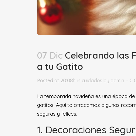
07 Dic
Celebrando las F
a tu Gatito
Posted at 20:08h
in
cuidados
by
admin
0 
La temporada navideña es una época de al
gatitos. Aquí te ofrecemos algunas recom
seguras y felices.
1. Decoraciones Segu