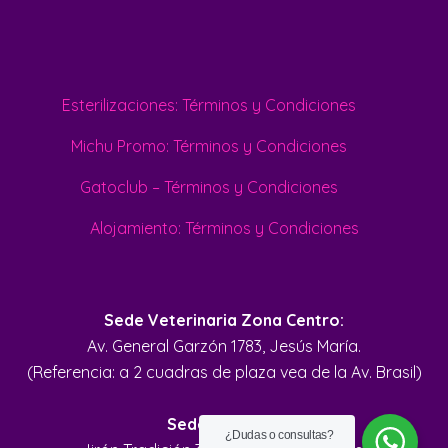
Esterilizaciones: Términos y Condiciones
Michu Promo: Términos y Condiciones
Gatoclub – Términos y Condiciones
Alojamiento: Términos y Condiciones
Sede Veterinaria Zona Centro:
Av. General Garzón 1783, Jesús María.
(Referencia: a 2 cuadras de plaza vea de la Av. Brasil)
Sede Zona Sur
Jirón Tradición 353, Santiago de Surco.
(Referencia: a 4 cuadras del Parque de la Amistad)
¿Dudas o consultas?