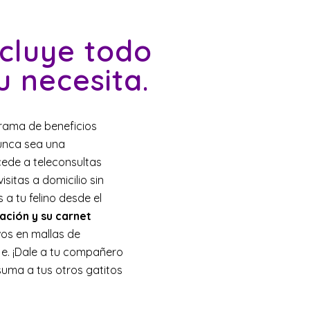
ncluye todo
u necesita.
grama de beneficios
nunca sea una
cede a teleconsultas
isitas a domicilio sin
a tu felino desde el
cación y su carnet
vos en mallas de
aje. ¡Dale a tu compañero
suma a tus otros gatitos