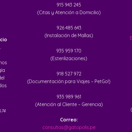
915 943 245
(Citas y Atención a Domicilio)
926 485 643
(Instalación de Mallas)
cio
.
935 959 170
(Esterilizaciones)
inos
gía
918 527 972
del
(Documentación para Viajes – PetGo!)
ados
935 989 961
(Atención al Cliente – Gerencia)
674
Correo:
consultas@gatopolis.pe