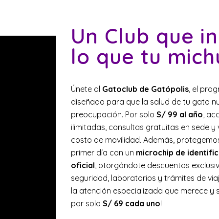
Un Club que i
lo que tu mich
Únete al
Gatoclub de Gatópolis
, el pro
diseñado para que la salud de tu gato 
preocupación. Por solo
S/ 99 al año
, ac
ilimitadas, consultas gratuitas en sede y v
costo de movilidad. Además, protegemos 
primer día con un
microchip de identifi
oficial
, otorgándote descuentos exclusi
seguridad, laboratorios y trámites de vi
la atención especializada que merece y 
por solo
S/ 69 cada uno
!