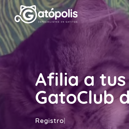
Afilia a tus
GatoClub d
Registro con Microchip
|