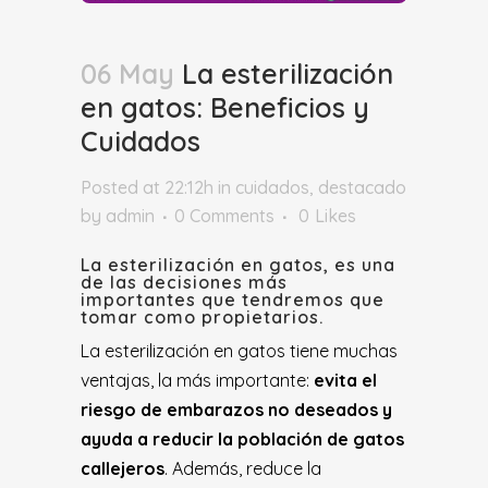
06 May
La esterilización
en gatos: Beneficios y
Cuidados
Posted at 22:12h
in
cuidados
,
destacado
by
admin
0 Comments
0
Likes
La esterilización en gatos, es una
de las decisiones más
importantes que tendremos que
tomar como propietarios.
La esterilización en gatos
tiene muchas
ventajas, la más importante:
evita el
riesgo de embarazos no deseados y
ayuda a reducir la población de gatos
callejeros
. Además, reduce la